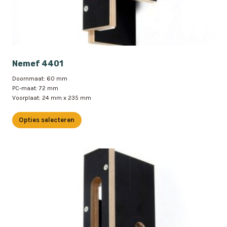
Nemef 4401
Doornmaat: 60 mm
PC-maat: 72 mm
Voorplaat: 24 mm x 235 mm
Opties selecteren
Dit
product
heeft
meerdere
variaties.
Deze
optie
kan