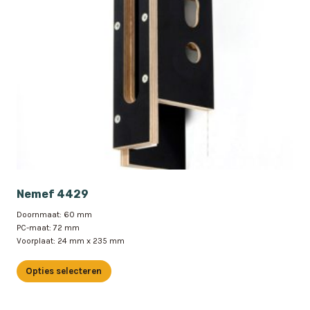
gekozen
worden
op
de
productpagina
Nemef 4429
Doornmaat: 60 mm
PC-maat: 72 mm
Voorplaat: 24 mm x 235 mm
Opties selecteren
Dit
product