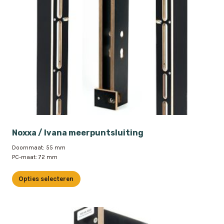
gekozen
worden
op
de
productpagina
Noxxa / Ivana meerpuntsluiting
Doornmaat: 55 mm
PC-maat: 72 mm
Opties selecteren
Dit
product
heeft