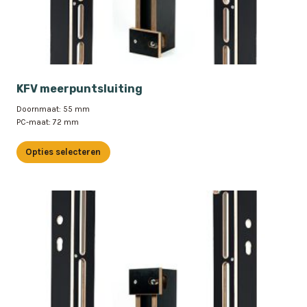
KFV meerpuntsluiting
Doornmaat: 55 mm
PC-maat: 72 mm
Opties selecteren
Dit
product
heeft
meerdere
variaties.
Deze
optie
kan