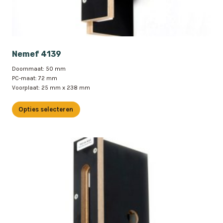
Nemef 4139
Doornmaat: 50 mm
PC-maat: 72 mm
Voorplaat: 25 mm x 238 mm
Opties selecteren
Dit
product
heeft
meerdere
variaties.
Deze
optie
kan
gekozen