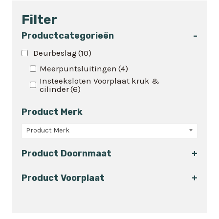
heeft
Filter
meerdere
variaties.
Productcategorieën
-
Deze
Deurbeslag
(10)
optie
Meerpuntsluitingen
(4)
kan
Insteeksloten Voorplaat kruk &
gekozen
cilinder
(6)
worden
op
Product Merk
de
Product Merk
productpagina
Product Doornmaat
+
Product Voorplaat
+