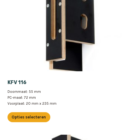
worden
op
de
productpagina
KFV 116
Doornmaat: 55 mm
PC-maat: 72 mm
Voorplaat: 20 mm x 235 mm
Opties selecteren
Dit
product