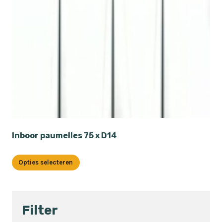
Inboor paumelles 75 x D14
Opties selecteren
Dit
product
heeft
Filter
meerdere