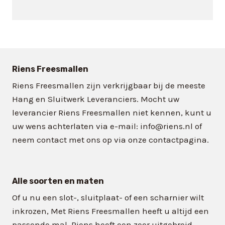
variaties.
Deze
optie
kan
gekozen
worden
Riens Freesmallen
op
Riens Freesmallen zijn verkrijgbaar bij de meeste
de
Hang en Sluitwerk Leveranciers. Mocht uw
productpagina
leverancier Riens Freesmallen niet kennen, kunt u
uw wens achterlaten via e-mail: info@riens.nl of
neem contact met ons op via onze contactpagina.
Alle soorten en maten
Of u nu een slot-, sluitplaat- of een scharnier wilt
inkrozen, Met Riens Freesmallen heeft u altijd een
passende mal. Riens heeft een zeer uitgebreid