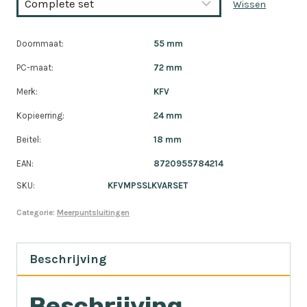
Wissen
Doornmaat:
55 mm
PC-maat:
72 mm
Merk:
KFV
Kopieerring:
24 mm
Beitel:
18 mm
EAN:
8720955784214
SKU:
KFVMPSSLKVARSET
Categorie:
Meerpuntsluitingen
Beschrijving
Beschrijving