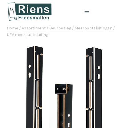
Doorgaan
naar
inhoud
Home
/
Assortiment
/
Deurbeslag
/
Meerpuntsluitingen
/
KFV meerpuntsluiting