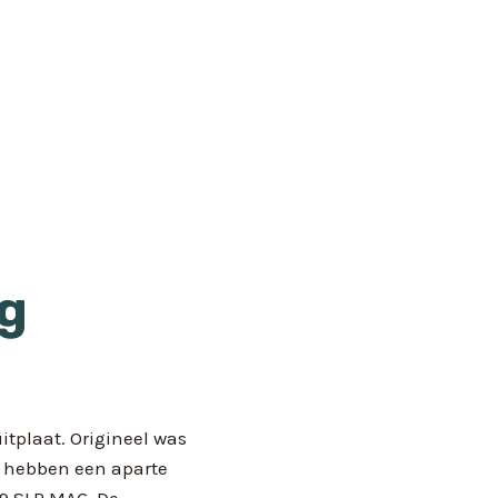
ng
itplaat. Origineel was
 hebben een aparte
9.SLP.MAG. De