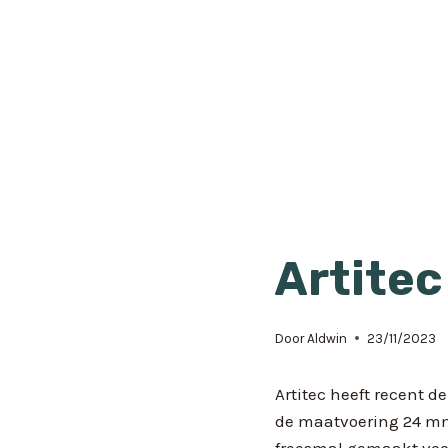
Artitec
Door
Aldwin
23/11/2023
Artitec heeft recent 
de maatvoering 24 mm
freesmal gemaakt voo