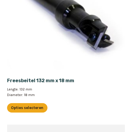
Freesbeitel 132 mm x 18 mm
Lengte: 132 mm
Diameter: 18 mm
Opties selecteren
Dit
product
heeft