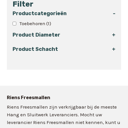
Filter
meerdere
variaties.
Productcategorieën
-
Deze
Toebehoren
(1)
optie
kan
Product Diameter
+
gekozen
worden
Product Schacht
+
op
de
productpagina
Riens Freesmallen
Riens Freesmallen zijn verkrijgbaar bij de meeste
Hang en Sluitwerk Leveranciers. Mocht uw
leverancier Riens Freesmallen niet kennen, kunt u