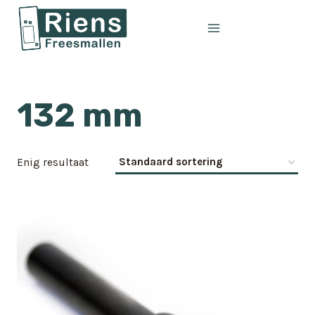
Doorgaan
naar
inhoud
132 mm
Enig resultaat