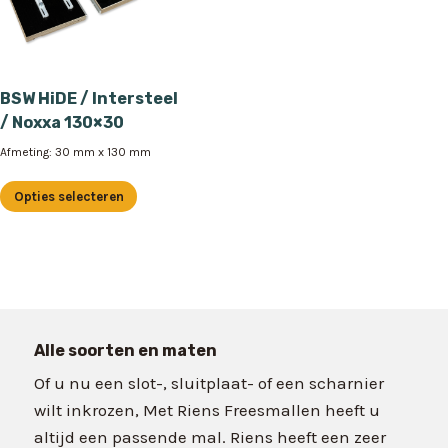
BSW HiDE / Intersteel
/ Noxxa 130×30
Afmeting: 30 mm x 130 mm
Opties selecteren
Dit
product
heeft
meerdere
variaties.
Deze
Alle soorten en maten
optie
Of u nu een slot-, sluitplaat- of een scharnier
kan
wilt inkrozen, Met Riens Freesmallen heeft u
gekozen
altijd een passende mal. Riens heeft een zeer