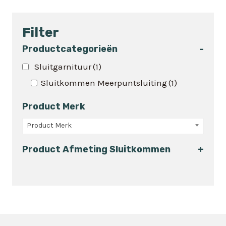
product
heeft
Filter
meerdere
variaties.
Productcategorieën
-
Deze
Sluitgarnituur
(1)
optie
Sluitkommen Meerpuntsluiting
(1)
kan
gekozen
Product Merk
worden
op
Product Merk
de
Product Afmeting Sluitkommen
+
productpagina