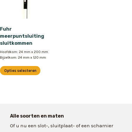
Fuhr
meerpuntsluiting
sluitkommen
Hoofdkom: 24 mm x 200 mm
Bijzetkom: 24 mm x 120 mm
Opties selecteren
Dit
product
heeft
meerdere
variaties.
Deze
Alle soorten en maten
optie
Of u nu een slot-, sluitplaat- of een scharnier
kan