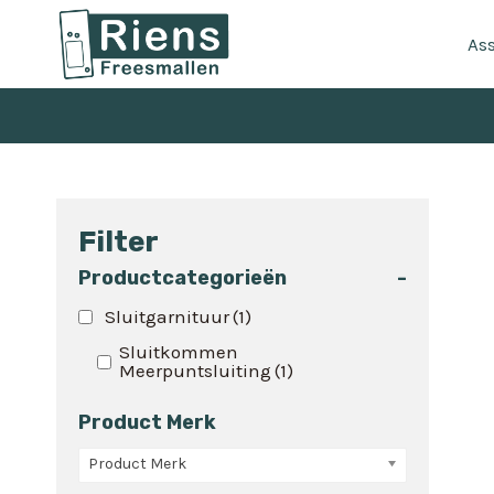
Doorgaan
naar
As
inhoud
Filter
Productcategorieën
-
Sluitgarnituur
(1)
Sluitkommen
Meerpuntsluiting
(1)
Product Merk
Product Merk