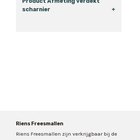
Product Afmeting verdekt
scharnier
+
Riens Freesmallen
Riens Freesmallen zijn verkrijgbaar bij de