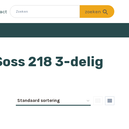
act
Soss 218 3-delig