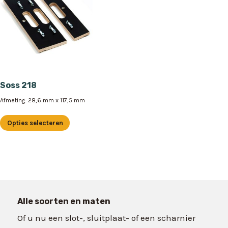
Soss 218
Afmeting: 28,6 mm x 117,5 mm
Opties selecteren
Dit
product
heeft
meerdere
variaties.
Deze
Alle soorten en maten
optie
Of u nu een slot-, sluitplaat- of een scharnier
kan