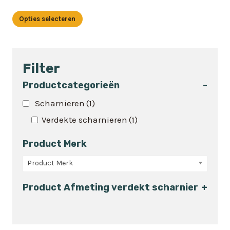
Opties selecteren
Dit
product
heeft
Filter
meerdere
variaties.
Productcategorieën
-
Deze
Scharnieren
(1)
optie
Verdekte scharnieren
(1)
kan
gekozen
Product Merk
worden
op
Product Merk
de
Product Afmeting verdekt scharnier
+
productpagina