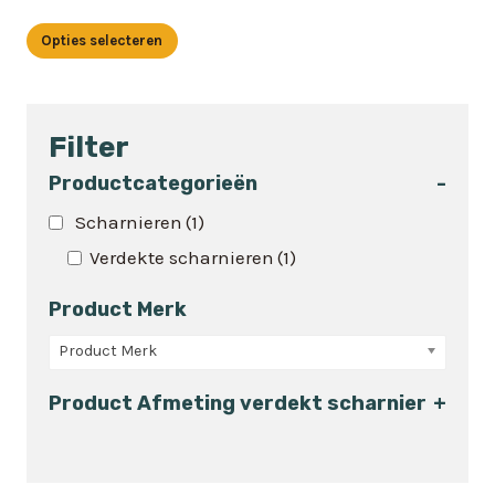
Opties selecteren
Dit
product
heeft
Filter
meerdere
variaties.
Productcategorieën
-
Deze
Scharnieren
(1)
optie
Verdekte scharnieren
(1)
kan
gekozen
Product Merk
worden
op
Product Merk
de
Product Afmeting verdekt scharnier
+
productpagina