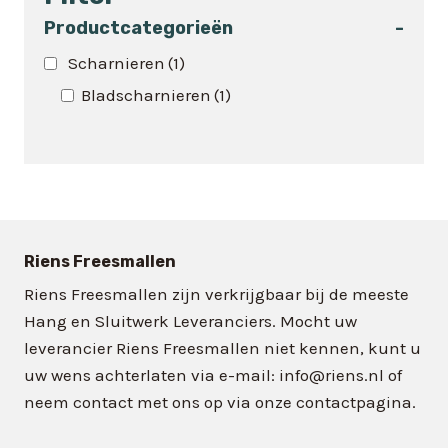
meerdere
variaties.
Productcategorieën
-
Deze
Scharnieren
(1)
optie
Bladscharnieren
(1)
kan
gekozen
worden
op
de
productpagina
Riens Freesmallen
Riens Freesmallen zijn verkrijgbaar bij de meeste
Hang en Sluitwerk Leveranciers. Mocht uw
leverancier Riens Freesmallen niet kennen, kunt u
uw wens achterlaten via e-mail: info@riens.nl of
neem contact met ons op via onze contactpagina.