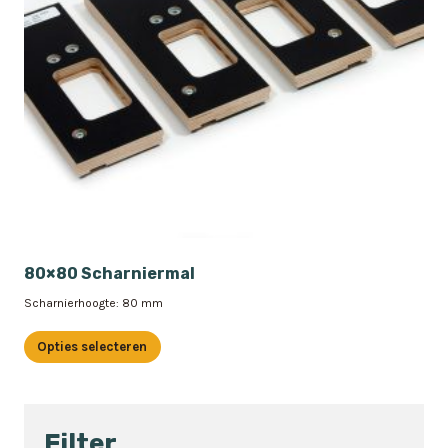
80×80 Scharniermal
Scharnierhoogte: 80 mm
Opties selecteren
Dit
product
heeft
Filter