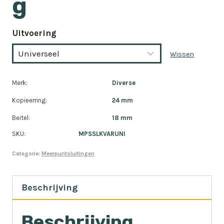
g
Uitvoering
Wissen
Merk:
Diverse
Kopieerring:
24 mm
Beitel:
18 mm
SKU:
MPSSLKVARUNI
Categorie:
Meerpuntsluitingen
Beschrijving
Beschrijving