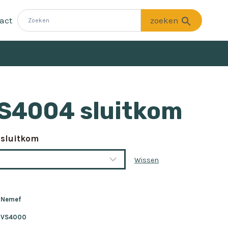
act
S4004 sluitkom
 sluitkom
Wissen
Nemef
VS4000