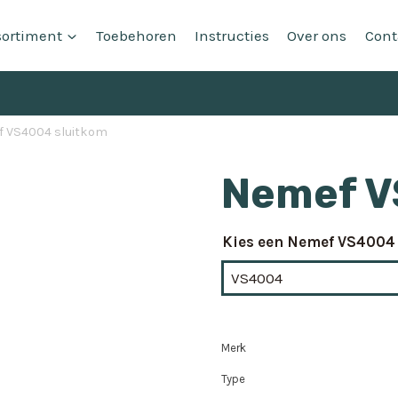
sortiment
Toebehoren
Instructies
Over ons
Cont
 VS4004 sluitkom
Nemef V
Kies een Nemef VS4004
Merk
Type