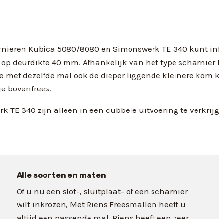
ieren Kubica 5080/8080 en Simonswerk TE 340 kunt infrez
op deurdikte 40 mm. Afhankelijk van het type scharnier 
je met dezelfde mal ook de dieper liggende kleinere kom k
 je bovenfrees.
 TE 340 zijn alleen in een dubbele uitvoering te verkrij
Alle soorten en maten
Of u nu een slot-, sluitplaat- of een scharnier
wilt inkrozen, Met Riens Freesmallen heeft u
altijd een passende mal. Riens heeft een zeer