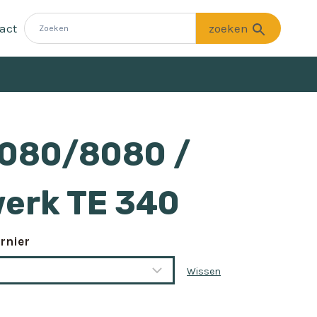
act
5080/8080 /
erk TE 340
rnier
Wissen