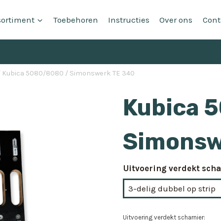
sortiment
Toebehoren
Instructies
Over ons
Cont
/
Kubica 5080/8080 / Simonswerk TE 340
Kubica 
Simonsw
Uitvoering verdekt scha
Uitvoering verdekt scharnier: