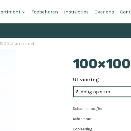
sortiment
Toebehoren
Instructies
Over ons
Cont
100 Scharniermal
100×100
Uitvoering
Scharnierhoogte:
Achterhout:
Kopieerring: