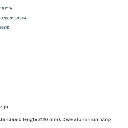
18 mm
87209550544
9L212
zijn.
standaard lengte 2120 mm). Deze aluminium strip