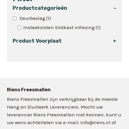
meerdere
variaties.
Productcategorieën
-
Deze
Deurbeslag
(1)
optie
Insteeksloten Slotkast infrezing
(1)
kan
gekozen
Product Voorplaat
+
worden
op
de
productpagina
Riens Freesmallen
Riens Freesmallen zijn verkrijgbaar bij de meeste
Hang en Sluitwerk Leveranciers. Mocht uw
leverancier Riens Freesmallen niet kennen, kunt u
uw wens achterlaten via e-mail: info@riens.nl of