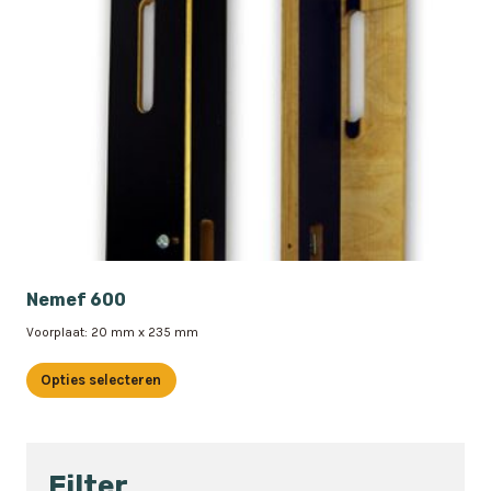
Nemef 600
Voorplaat: 20 mm x 235 mm
Opties selecteren
Dit
product
heeft
Filter