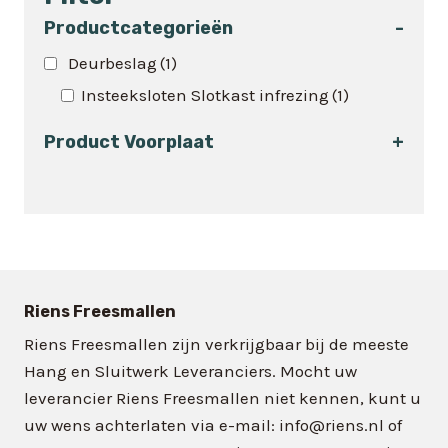
meerdere
variaties.
Productcategorieën
-
Deze
Deurbeslag
(1)
optie
Insteeksloten Slotkast infrezing
(1)
kan
gekozen
Product Voorplaat
+
worden
op
de
productpagina
Riens Freesmallen
Riens Freesmallen zijn verkrijgbaar bij de meeste
Hang en Sluitwerk Leveranciers. Mocht uw
leverancier Riens Freesmallen niet kennen, kunt u
uw wens achterlaten via e-mail: info@riens.nl of