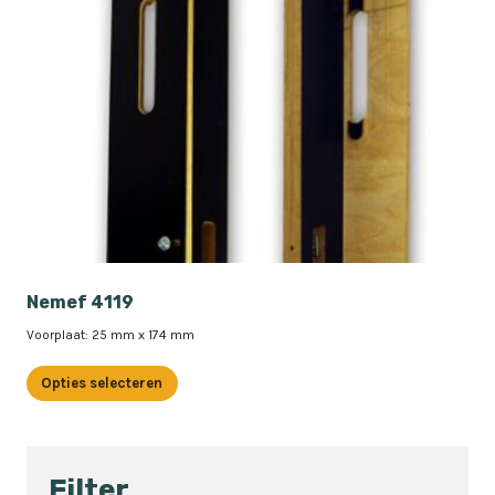
Nemef 4119
Voorplaat: 25 mm x 174 mm
Opties selecteren
Dit
product
heeft
Filter