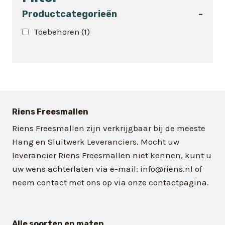
meerdere
variaties.
Productcategorieën
-
Deze
Toebehoren
(1)
optie
kan
gekozen
worden
op
de
Riens Freesmallen
productpagina
Riens Freesmallen zijn verkrijgbaar bij de meeste
Hang en Sluitwerk Leveranciers. Mocht uw
leverancier Riens Freesmallen niet kennen, kunt u
uw wens achterlaten via e-mail: info@riens.nl of
neem contact met ons op via onze contactpagina.
Alle soorten en maten