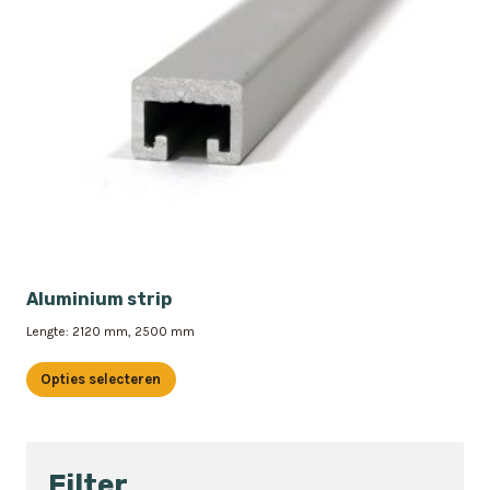
Aluminium strip
Lengte: 2120 mm, 2500 mm
Opties selecteren
Dit
product
heeft
Filter