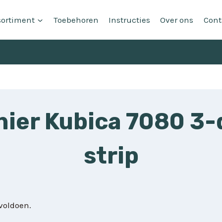
sortiment
Toebehoren
Instructies
Over ons
Cont
ier Kubica 7080 3-
strip
voldoen.