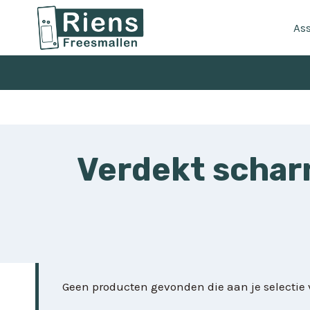
Doorgaan
naar
As
inhoud
Verdekt scharn
Geen producten gevonden die aan je selectie 