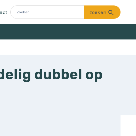
act
delig dubbel op