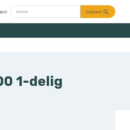
act
00 1-delig