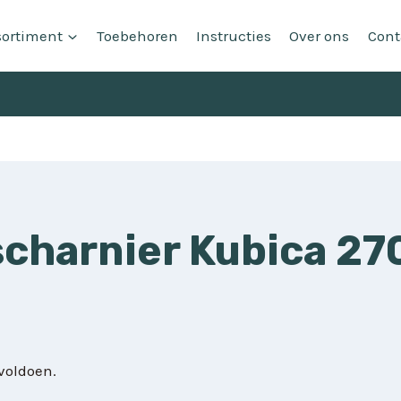
sortiment
Toebehoren
Instructies
Over ons
Cont
charnier Kubica 27
voldoen.