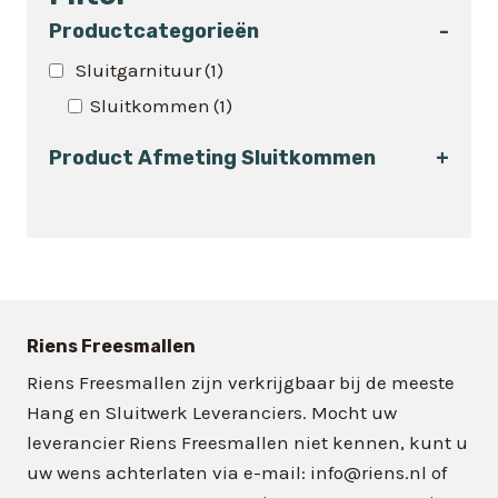
meerdere
variaties.
Productcategorieën
-
Deze
Sluitgarnituur
(1)
optie
Sluitkommen
(1)
kan
gekozen
Product Afmeting Sluitkommen
+
worden
op
de
productpagina
Riens Freesmallen
Riens Freesmallen zijn verkrijgbaar bij de meeste
Hang en Sluitwerk Leveranciers. Mocht uw
leverancier Riens Freesmallen niet kennen, kunt u
uw wens achterlaten via e-mail: info@riens.nl of