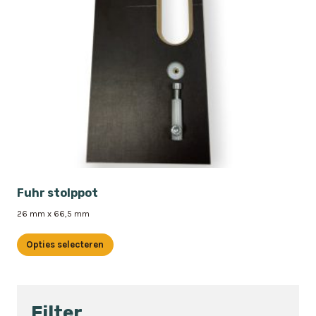
Fuhr stolppot
26 mm x 66,5 mm
Opties selecteren
Dit
product
heeft
Filter