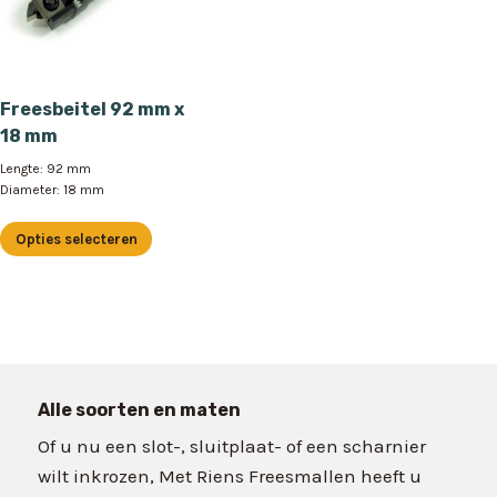
Freesbeitel 92 mm x
18 mm
Lengte: 92 mm
Diameter: 18 mm
Opties selecteren
Dit
product
heeft
meerdere
variaties.
Deze
Alle soorten en maten
optie
Of u nu een slot-, sluitplaat- of een scharnier
kan
wilt inkrozen, Met Riens Freesmallen heeft u
gekozen