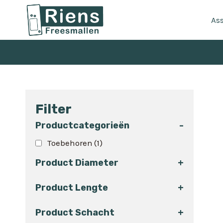
Doorgaan
naar
As
inhoud
Filter
Productcategorieën
-
Toebehoren
(1)
Product Diameter
+
Product Lengte
+
Product Schacht
+