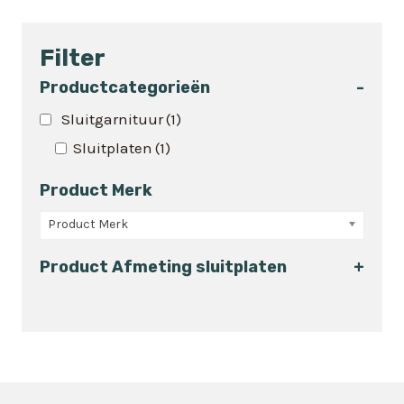
product
heeft
Filter
meerdere
variaties.
Productcategorieën
-
Deze
Sluitgarnituur
(1)
optie
Sluitplaten
(1)
kan
gekozen
Product Merk
worden
op
Product Merk
de
Product Afmeting sluitplaten
+
productpagina