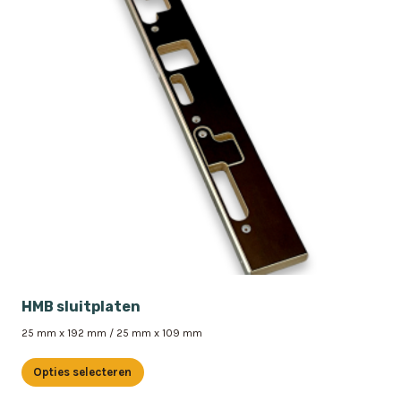
HMB sluitplaten
25 mm x 192 mm / 25 mm x 109 mm
Opties selecteren
Dit