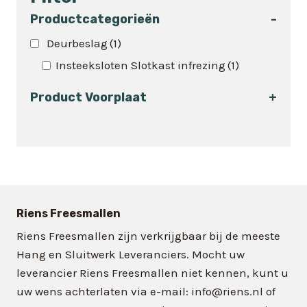
meerdere
variaties.
Productcategorieën
-
Deze
Deurbeslag
(1)
optie
Insteeksloten Slotkast infrezing
(1)
kan
gekozen
Product Voorplaat
+
worden
op
de
productpagina
Riens Freesmallen
Riens Freesmallen zijn verkrijgbaar bij de meeste
Hang en Sluitwerk Leveranciers. Mocht uw
leverancier Riens Freesmallen niet kennen, kunt u
uw wens achterlaten via e-mail: info@riens.nl of