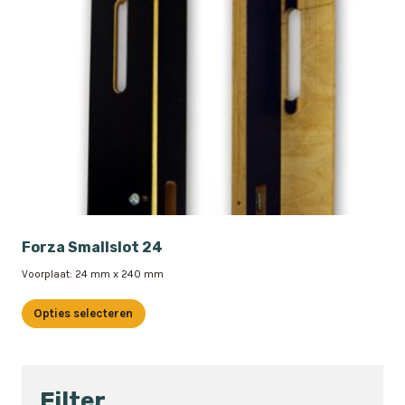
Forza Smallslot 24
Voorplaat: 24 mm x 240 mm
Opties selecteren
Dit
product
heeft
Filter