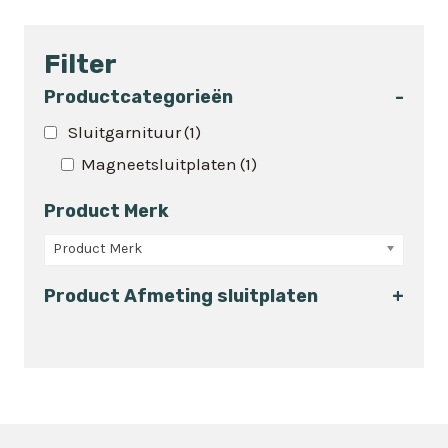
product
heeft
Filter
meerdere
variaties.
Productcategorieën
-
Deze
Sluitgarnituur
(1)
optie
Magneetsluitplaten
(1)
kan
gekozen
Product Merk
worden
op
Product Merk
de
Product Afmeting sluitplaten
+
productpagina