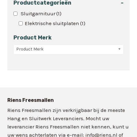
variaties.
Productcategorieën
-
Deze
Sluitgarnituur
(1)
optie
Elektrische sluitplaten
(1)
kan
gekozen
Product Merk
worden
op
Product Merk
de
productpagina
Riens Freesmallen
Riens Freesmallen zijn verkrijgbaar bij de meeste
Hang en Sluitwerk Leveranciers. Mocht uw
leverancier Riens Freesmallen niet kennen, kunt u
uw wens achterlaten via e-mail: info@riens.nl of