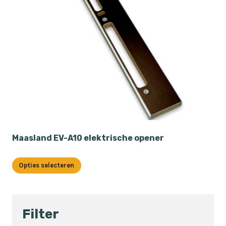
Maasland EV-A10 elektrische opener
Opties selecteren
Dit
product
heeft
Filter
meerdere