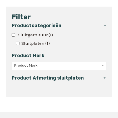
product
heeft
Filter
meerdere
variaties.
Productcategorieën
-
Deze
Sluitgarnituur
(1)
optie
Sluitplaten
(1)
kan
gekozen
Product Merk
worden
op
Product Merk
de
Product Afmeting sluitplaten
+
productpagina