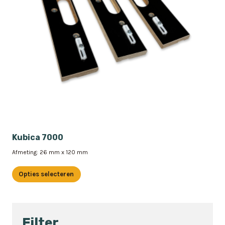
Kubica 7000
Afmeting: 26 mm x 120 mm
Opties selecteren
Dit
product
heeft
Filter