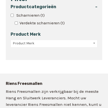
meerdere
variaties.
Productcategorieën
-
Deze
Scharnieren
(1)
optie
Verdekte scharnieren
(1)
kan
gekozen
Product Merk
worden
op
Product Merk
de
productpagina
Riens Freesmallen
Riens Freesmallen zijn verkrijgbaar bij de meeste
Hang en Sluitwerk Leveranciers. Mocht uw
leverancier Riens Freesmallen niet kennen, kunt u