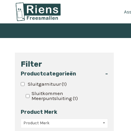
Doorgaan
naar
As
inhoud
Filter
Productcategorieën
-
Sluitgarnituur
(1)
Sluitkommen
Meerpuntsluiting
(1)
Product Merk
Product Merk