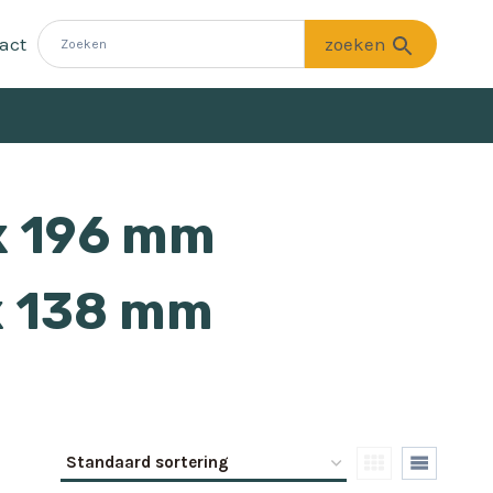
act
x 196 mm
x 138 mm