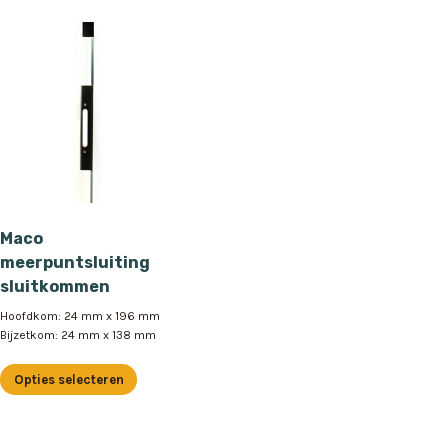
Maco
meerpuntsluiting
sluitkommen
Hoofdkom: 24 mm x 196 mm
Bijzetkom: 24 mm x 138 mm
Opties selecteren
Dit
product