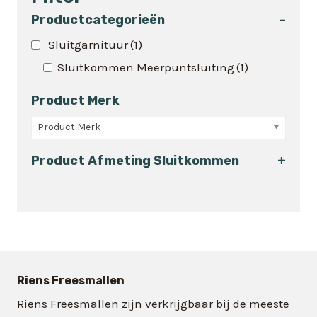
meerdere
variaties.
Productcategorieën
-
Deze
Sluitgarnituur
(1)
optie
Sluitkommen Meerpuntsluiting
(1)
kan
gekozen
Product Merk
worden
op
Product Merk
de
Product Afmeting Sluitkommen
+
productpagina
Riens Freesmallen
Riens Freesmallen zijn verkrijgbaar bij de meeste