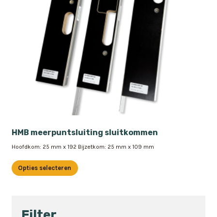
HMB meerpuntsluiting sluitkommen
Hoofdkom: 25 mm x 192 Bijzetkom: 25 mm x 109 mm
Opties selecteren
Dit
product
heeft
Filter