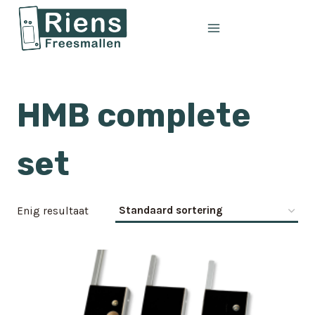
Doorgaan
naar
inhoud
HMB complete
set
Enig resultaat