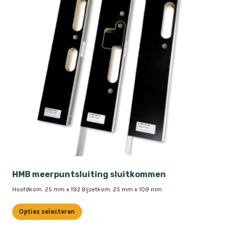
HMB meerpuntsluiting sluitkommen
Hoofdkom: 25 mm x 192 Bijzetkom: 25 mm x 109 mm
Opties selecteren
Dit