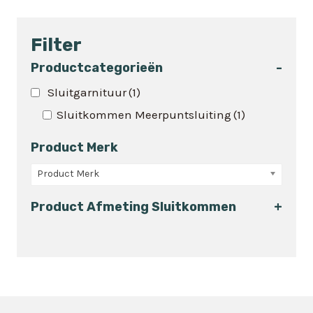
product
heeft
Filter
meerdere
variaties.
Productcategorieën
-
Deze
Sluitgarnituur
(1)
optie
Sluitkommen Meerpuntsluiting
(1)
kan
gekozen
Product Merk
worden
op
Product Merk
de
Product Afmeting Sluitkommen
+
productpagina